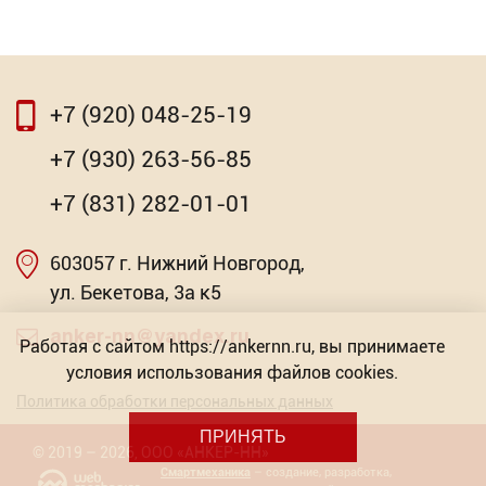
+7 (920) 048-25-19
⇦
⇨
+7 (930) 263-56-85
Заклепочник (клещи) для анкеров типа
+7 (831) 282-01-01
"Молли"
603057 г. Нижний Новгород,
851.40
Насадка для МФИ ЗУБР DIAMOND керамика,
Р
мрамор, стекло
ул. Бекетова, 3а к5
-
+
Торговых предложений: 2
anker-nn@yandex.ru
Работая с сайтом https://ankernn.ru, вы принимаете
условия использования файлов cookies.
от 603.57
В КОРЗИНУ
Р
Политика обработки персональных данных
ПРИНЯТЬ
©
2019
– 2026
,
ООО «АНКЕР-НН»
Смартмеханика
– создание, разработка,