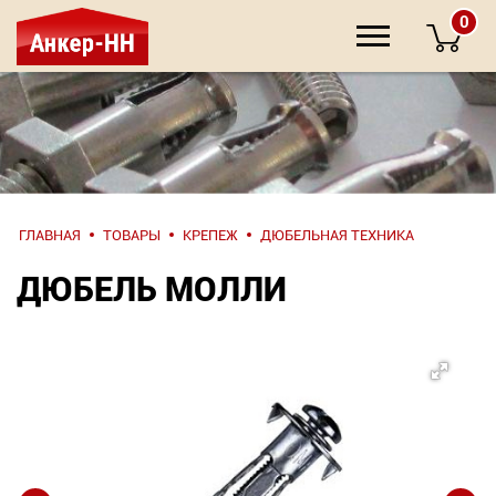
0
НАПИШИТЕ
ГЛАВНАЯ
ТОВАРЫ
КРЕПЕЖ
ДЮБЕЛЬНАЯ ТЕХНИКА
НАМ
ДЮБЕЛЬ МОЛЛИ
О компании
Крепеж
Инструмент