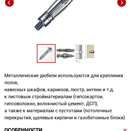
Новинки
Документация
Оформление заказа
Оплата и доставка
Контакты
Металлические дюбели используются для крепления
полок,
+7
навесных шкафов, карнизов, люстр, антенн и т.д.
(831)
к листовым стройматериалам (гипсокартон,
гипсоволокно, волокнистый цемент, ДСП),
282-
а также к материалам с пустотами (потолочные
01-
перекрытия, щелевые кирпичи и газобетонные блоки).
01
ОСОБЕННОСТИ