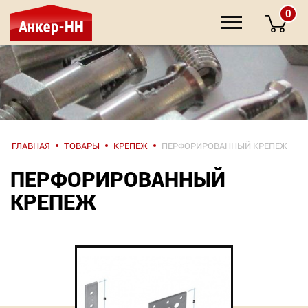
0
НАПИШИТЕ
ГЛАВНАЯ
ТОВАРЫ
КРЕПЕЖ
ПЕРФОРИРОВАННЫЙ КРЕПЕЖ
НАМ
ПЕРФОРИРОВАННЫЙ
О компании
КРЕПЕЖ
Крепеж
Инструмент