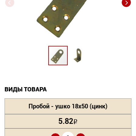
Новинки
Документация
Оформление заказа
Оплата и доставка
Контакты
+7
ВИДЫ ТОВАРА
(831)
Пробой - ушко 18х50 (цинк)
282-
01-
5.82
Р
01