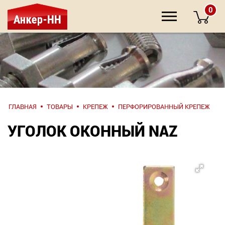
0
НАПИШИТЕ
ГЛАВНАЯ
ТОВАРЫ
КРЕПЕЖ
ПЕРФОРИРОВАННЫЙ КРЕПЕЖ
НАМ
УГОЛОК ОКОННЫЙ NAZ
О компании
Крепеж
Инструмент