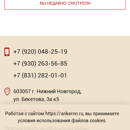
ВЫ НЕДАВНО СМОТРЕЛИ
⇦
⇨
+7 (920) 048-25-19
⇦
⇨
+7 (930) 263-56-85
Уголок с регулировочным узлом KN
+7 (831) 282-01-01
Торговых предложений: 3
603057 г. Нижний Новгород,
Насадка для МФИ ЗУБР DIAMOND керамика,
от 27.00
мрамор, стекло
ул. Бекетова, 3а к5
Р
Торговых предложений: 2
anker-nn@yandex.ru
Работая с сайтом https://ankernn.ru, вы принимаете
условия использования файлов cookies.
от 603.57
Р
Политика обработки персональных данных