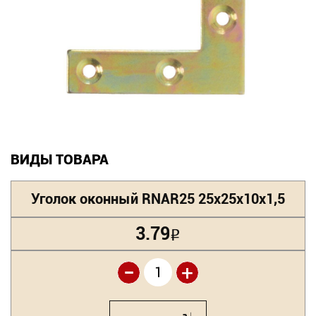
Новинки
Документация
Оформление заказа
Оплата и доставка
ВИДЫ ТОВАРА
Контакты
Уголок оконный RNAR25 25х25х10х1,5
+7
(831)
3.79
Р
282-
-
+
01-
01