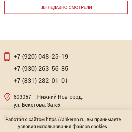
ВЫ НЕДАВНО СМОТРЕЛИ
⇦
⇨
+7 (920) 048-25-19
⇦
⇨
+7 (930) 263-56-85
Шайба гроверная оцинкованная DIN 127
+7 (831) 282-01-01
Торговых предложений: 10
603057 г. Нижний Новгород,
Насадка для МФИ ЗУБР DIAMOND керамика,
мрамор, стекло
от 0.11
ул. Бекетова, 3а к5
Р
Торговых предложений: 2
anker-nn@yandex.ru
Работая с сайтом https://ankernn.ru, вы принимаете
условия использования файлов cookies.
от 603.57
Р