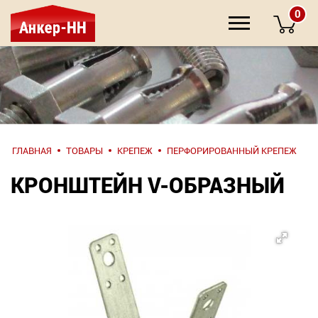
0
НАПИШИТЕ
ГЛАВНАЯ
ТОВАРЫ
КРЕПЕЖ
ПЕРФОРИРОВАННЫЙ КРЕПЕЖ
НАМ
КРОНШТЕЙН V-ОБРАЗНЫЙ
О компании
Крепеж
Инструмент