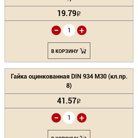
19.79
Р
-
+
В КОРЗИНУ
Гайка оцинкованная DIN 934 М30 (кл.пр.
8)
41.57
Р
-
+