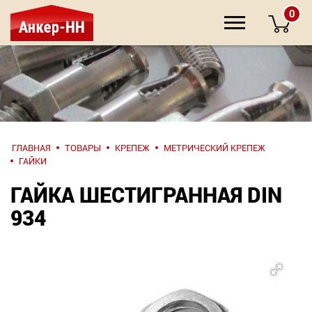
0
НАПИШИТЕ
ГЛАВНАЯ
ТОВАРЫ
КРЕПЕЖ
МЕТРИЧЕСКИЙ КРЕПЕЖ
НАМ
ГАЙКИ
ГАЙКА ШЕСТИГРАННАЯ DIN
О компании
934
Крепеж
Инструмент