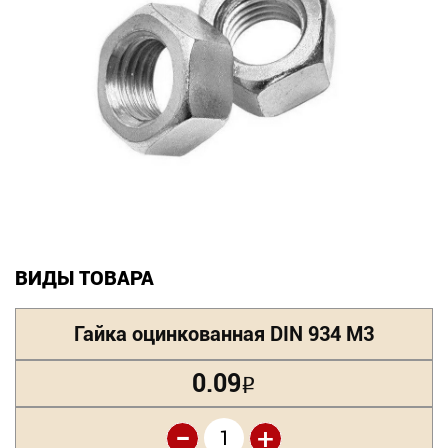
Новинки
Документация
Оформление заказа
Оплата и доставка
Контакты
ВИДЫ ТОВАРА
+7
(831)
Гайка оцинкованная DIN 934 М3
282-
0.09
Р
01-
-
01
+