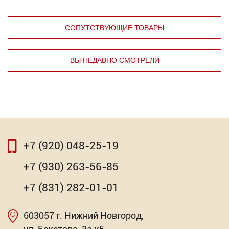
СОПУТСТВУЮЩИЕ ТОВАРЫ
ВЫ НЕДАВНО СМОТРЕЛИ
⇦
⇨
+7 (920) 048-25-19
⇦
⇨
+7 (930) 263-56-85
Уголок с регулировочным узлом KN
+7 (831) 282-01-01
Торговых предложений: 3
603057 г. Нижний Новгород,
Насадка для МФИ ЗУБР DIAMOND керамика,
мрамор, стекло