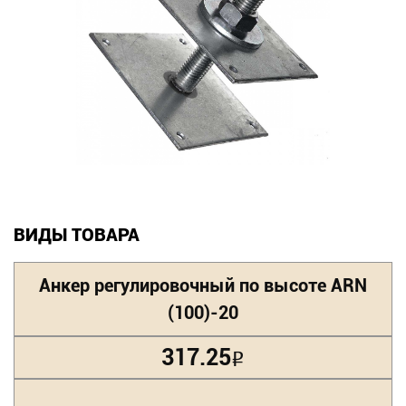
Новинки
Документация
Оформление заказа
Оплата и доставка
Контакты
ВИДЫ ТОВАРА
+7
Анкер регулировочный по высоте ARN
(831)
(100)-20
282-
01-
317.25
Р
01