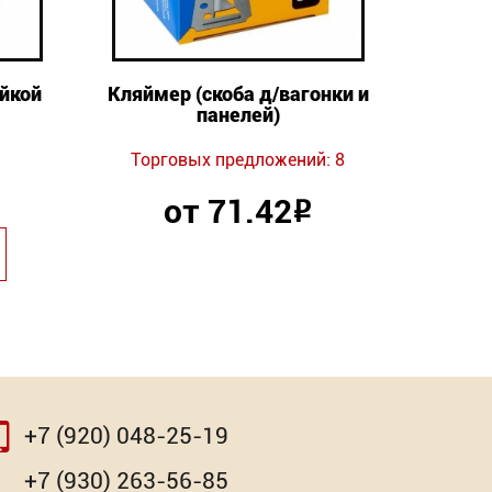
айкой
Кляймер (cкоба д/вагонки и
Кро
панелей)
Торг
Торговых предложений: 8
от 71.42
Р
+7 (920) 048-25-19
⇨
⇨
+7 (930) 263-56-85