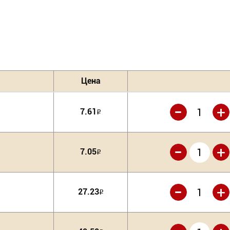
Цена
-
+
7.61
Р
-
+
7.05
Р
-
+
27.23
Р