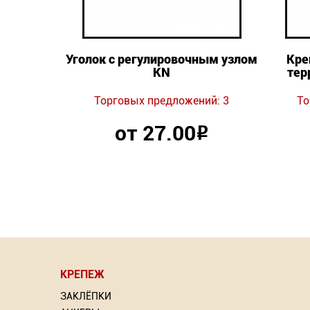
 ZP
Уголок с регулировочным узлом
Кре
KN
тер
ий: 8
Торговых предложений: 3
То
от 27.00
Р
КРЕПЕЖ
⇦
⇦
ЗАКЛЁПКИ