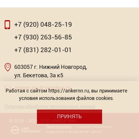
⇦
⇨
+7 (920) 048-25-19
⇦
⇨
+7 (930) 263-56-85
Рондоль RDR 60 с колпачком
+7 (831) 282-01-01
1.63
Р
603057 г. Нижний Новгород,
Насадка для МФИ ЗУБР DIAMOND керамика,
-
мрамор, стекло
+
ул. Бекетова, 3а к5
Торговых предложений: 2
anker-nn@yandex.ru
Работая с сайтом https://ankernn.ru, вы принимаете
В КОРЗИНУ
условия использования файлов cookies.
от 603.57
Р
Политика обработки персональных данных
ПРИНЯТЬ
©
2019
– 2026
,
ООО «АНКЕР-НН»
Смартмеханика
– создание, разработка,
поддержка и продвижение сайтов