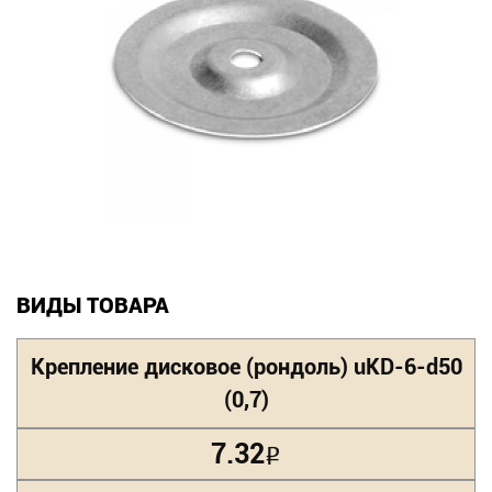
Новинки
Документация
Оформление заказа
Оплата и доставка
Контакты
ВИДЫ ТОВАРА
+7
(831)
Крепление дисковое (рондоль) uKD-6-d50
282-
(0,7)
01-
7.32
Р
01