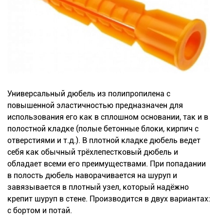
Новинки
Документация
Оформление заказа
Оплата и доставка
Универсальный дюбель из полипропилена с
повышенной эластичностью предназначен для
Контакты
использования его как в сплошном основании, так и в
полостной кладке (полые бетонные блоки, кирпич с
+7
отверстиями и т.д.). В плотной кладке дюбель ведет
себя как обычный трёхлепестковый дюбель и
(831)
обладает всеми его преимуществами. При попадании
282-
в полость дюбель наворачивается на шуруп и
завязывается в плотный узел, который надёжно
01-
крепит шуруп в стене. Производится в двух вариантах:
01
с бортом и потай.