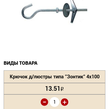
Новинки
Документация
Оформление заказа
Оплата и доставка
Контакты
ВИДЫ ТОВАРА
+7
Крючок д/люстры типа "Зонтик" 4х100
(831)
282-
13.51
Р
01-
-
+
01