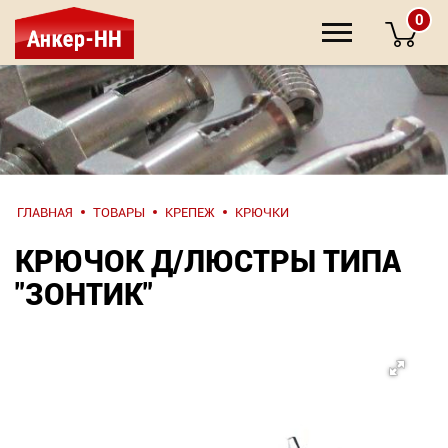
0
НАПИШИТЕ
ГЛАВНАЯ
ТОВАРЫ
КРЕПЕЖ
КРЮЧКИ
НАМ
КРЮЧОК Д/ЛЮСТРЫ ТИПА
О компании
"ЗОНТИК"
Крепеж
Инструмент