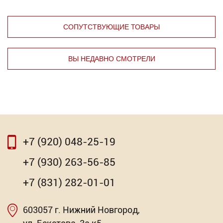
СОПУТСТВУЮЩИЕ ТОВАРЫ
ВЫ НЕДАВНО СМОТРЕЛИ
⇦
⇨
+7 (920) 048-25-19
⇦
⇨
+7 (930) 263-56-85
Крюк-полукольцо с метрической резьбой
+7 (831) 282-01-01
Торговых предложений: 4
603057 г. Нижний Новгород,
Насадка для МФИ ЗУБР DIAMOND керамика,
мрамор, стекло