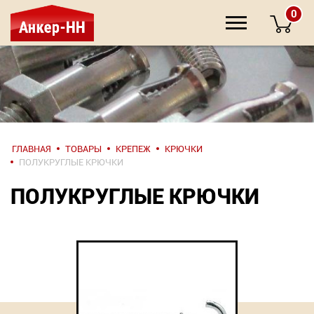
0
НАПИШИТЕ
ГЛАВНАЯ
ТОВАРЫ
КРЕПЕЖ
КРЮЧКИ
НАМ
ПОЛУКРУГЛЫЕ КРЮЧКИ
ПОЛУКРУГЛЫЕ КРЮЧКИ
О компании
Крепеж
Инструмент