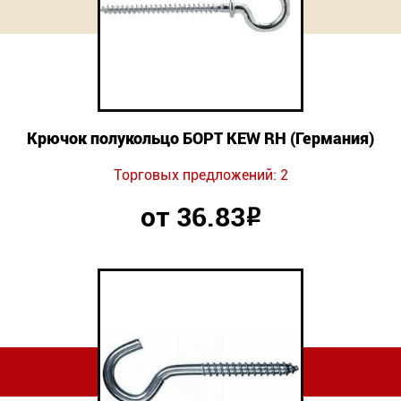
Новинки
Документация
Оформление заказа
Крючок полукольцо БОРТ KEW RH (Германия)
Оплата и доставка
Торговых предложений: 2
Контакты
от 36.83
Р
+7
(831)
282-
01-
01