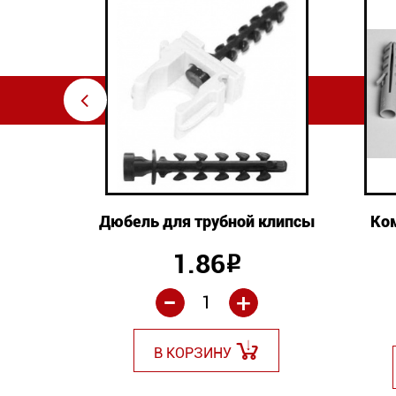
⇦
я труб
Дюбель для трубной клипсы
Ко
1.86
й: 15
Р
-
+
Р
В КОРЗИНУ