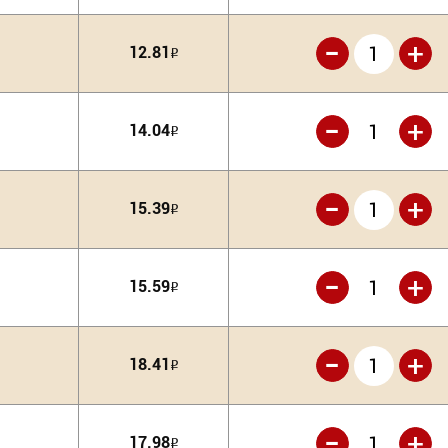
-
+
12.81
Р
-
+
14.04
Р
-
+
15.39
Р
-
+
15.59
Р
-
+
18.41
Р
-
+
17.98
Р