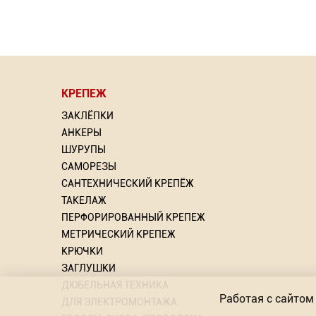
КРЕПЕЖ
⇦
⇦
ЗАКЛЁПКИ
АНКЕРЫ
ШУРУПЫ
САМОРЕЗЫ
САНТЕХНИЧЕСКИЙ КРЕПЁЖ
я труб
рлом
Дюбель для трубной клипсы
Насадка для МФИ ЗУБР
Грунт
Ко
ТАКЕЛАЖ
DIAMOND керамика, мрамор,
ПЕРФОРИРОВАННЫЙ КРЕПЕЖ
стекло
1.86
й: 15
Р
МЕТРИЧЕСКИЙ КРЕПЕЖ
ий: 2
То
КРЮЧКИ
-
Торговых предложений: 2
+
Р
ЗАГЛУШКИ
от 603.57
ДЮБЕЛЬНАЯ ТЕХНИКА
Р
Работая с сайтом 
ДЛЯ ЭЛЕКТРОМОНТАЖА
В КОРЗИНУ