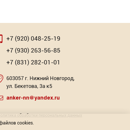
+7 (920) 048-25-19
⇨
⇨
+7 (930) 263-56-85
+7 (831) 282-01-01
603057 г. Нижний Новгород,
очная
ская
Насадка для МФИ ЗУБР BIM
Хомут нерж. "Бабочка"
Клей-ге
Ск
ул. Бекетова, 3а к5
Pr
 21
: 2
Торговых предложений: 3
Торговых предложений: 3
Торг
anker-nn@yandex.ru
Торг
от 341.42
от 18.06
Р
Р
олитика обработки персональных данных
файлов cookies.