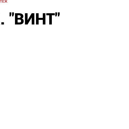
ЕПЁЖ
 "ВИНТ"