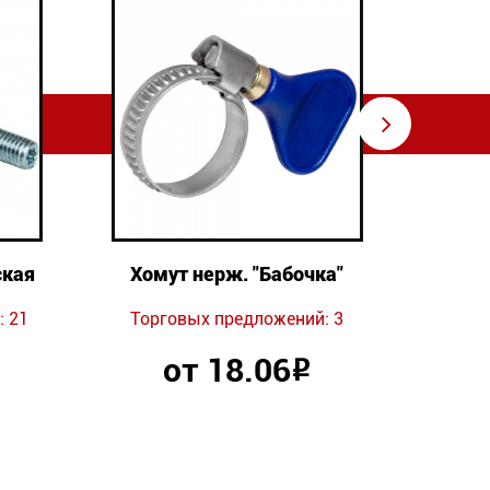
⇨
ская
Хомут нерж. "Бабочка"
Ск
 21
Торговых предложений: 3
Торг
от 18.06
Р