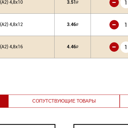
-
А2) 4,8х10
3.51
Р
-
А2) 4,8х12
3.46
Р
-
А2) 4,8х16
4.46
Р
СОПУТСТВУЮЩИЕ ТОВАРЫ