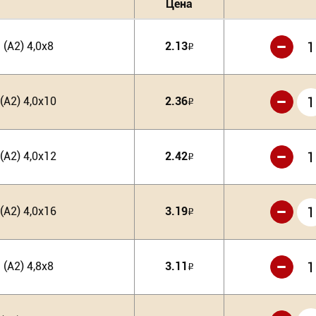
Цена
-
(А2) 4,0х8
2.13
Р
-
А2) 4,0х10
2.36
Р
-
А2) 4,0х12
2.42
Р
-
А2) 4,0х16
3.19
Р
-
(А2) 4,8х8
3.11
Р