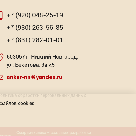
+7 (920) 048-25-19
⇨
⇨
+7 (930) 263-56-85
+7 (831) 282-01-01
603057 г. Нижний Новгород,
очная
й WP
Насадка для МФИ ЗУБР BIM
Заклепочник HR-750
Клей-ге
За
ул. Бекетова, 3а к5
Pr
1 422.05
: 2
Торговых предложений: 3
Р
anker-nn@yandex.ru
Торг
-
от 341.42
+
Р
олитика обработки персональных данных
файлов cookies.
В КОРЗИНУ
Смартмеханика
– создание, разработка,