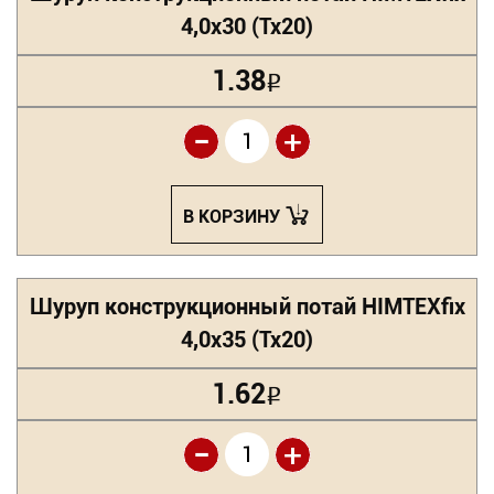
4,0х30 (Tx20)
1.38
Р
-
+
В КОРЗИНУ
Шуруп конструкционный потай HIMTEXfix
4,0х35 (Tx20)
1.62
Р
-
+