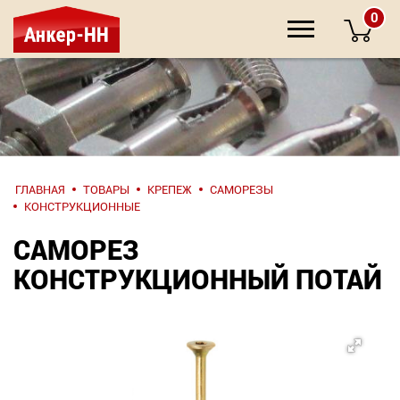
0
НАПИШИТЕ
ГЛАВНАЯ
ТОВАРЫ
КРЕПЕЖ
САМОРЕЗЫ
НАМ
КОНСТРУКЦИОННЫЕ
САМОРЕЗ
О компании
КОНСТРУКЦИОННЫЙ ПОТАЙ
Крепеж
Инструмент