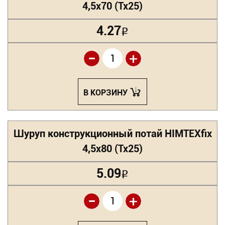
4,5х70 (Tx25)
4.27
Р
-
+
В КОРЗИНУ
Шуруп конструкционный потай HIMTEXfix
4,5х80 (Tx25)
5.09
Р
-
+