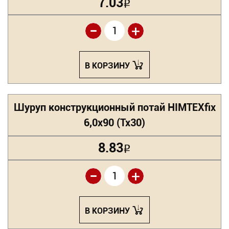
7.03
Р
-
+
В КОРЗИНУ
Шуруп конструкционный потай HIMTEXfix
6,0х90 (Tx30)
8.83
Р
-
+
В КОРЗИНУ