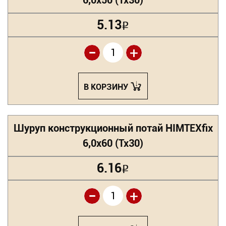
6,0х50 (Tx30)
5.13
Р
-
+
В КОРЗИНУ
Шуруп конструкционный потай HIMTEXfix
6,0х60 (Tx30)
6.16
Р
-
+