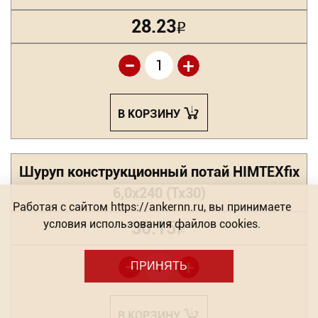
28.23
Р
-
+
В КОРЗИНУ
Шуруп конструкционный потай HIMTEXfix
6,0х240 (Tx30)
Работая с сайтом https://ankernn.ru, вы принимаете
условия использования файлов cookies.
30.15
Р
-
+
ПРИНЯТЬ
В КОРЗИНУ