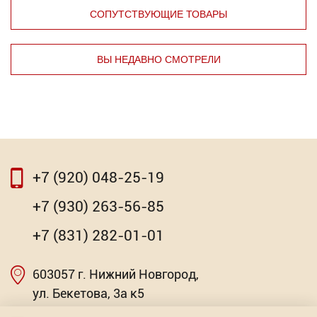
СОПУТСТВУЮЩИЕ ТОВАРЫ
ВЫ НЕДАВНО СМОТРЕЛИ
⇦
⇨
+7 (920) 048-25-19
⇦
⇨
+7 (930) 263-56-85
RAL 9005
+7 (831) 282-01-01
Торговых предложений: 2
603057 г. Нижний Новгород,
Насадка для МФИ ЗУБР DIAMOND керамика,
мрамор, стекло
от 2.79
ул. Бекетова, 3а к5
Р