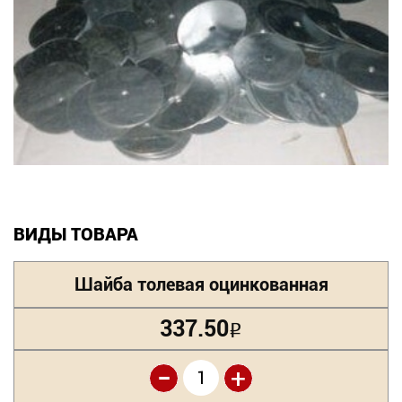
Новинки
Документация
Оформление заказа
Оплата и доставка
Контакты
ВИДЫ ТОВАРА
+7
Шайба толевая оцинкованная
(831)
282-
337.50
Р
01-
-
+
01