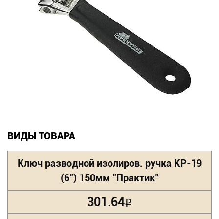
Новинки
Документация
Оформление заказа
Оплата и доставка
Контакты
ВИДЫ ТОВАРА
+7
(831)
Ключ разводной изолиров. ручка КР-19
282-
(6") 150мм "Практик"
01-
301.64
Р
01