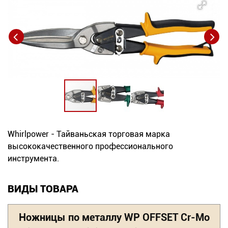
Новинки
Документация
Оформление заказа
Оплата и доставка
Контакты
Whirlpower - Тайваньская торговая марка
+7
высококачественного профессионального
инструмента.
(831)
282-
ВИДЫ ТОВАРА
01-
01
Ножницы по металлу WP OFFSET Cr-Mo