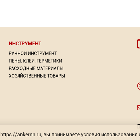
ИНСТРУМЕНТ
РУЧНОЙ ИНСТРУМЕНТ
ПЕНЫ, КЛЕИ, ГЕРМЕТИКИ
РАСХОДНЫЕ МАТЕРИАЛЫ
ХОЗЯЙСТВЕННЫЕ ТОВАРЫ
-эмаль 3 в 1 по ржавчине
Автоматический
Нить крученая размет
"POLLER A.R.T"
многофункциональный
стриппер "РОСОМАХА"
Торговых предложений
рговых предложений: 7
1 244.00
от 153.41
Р
Р
от 880.27
Р
П
-
+
https://ankernn.ru, вы принимаете условия использования 