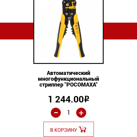
Автоматический
многофункциональный
стриппер "РОСОМАХА"
1 244.00
Р
-
+
В КОРЗИНУ