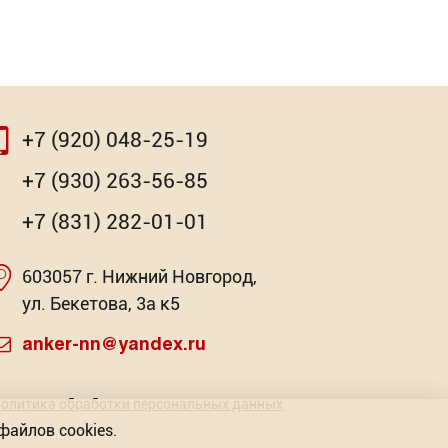
+7 (920) 048-25-19
⇨
+7 (930) 263-56-85
+7 (831) 282-01-01
603057 г. Нижний Новгород,
очная
Насадка для МФИ ЗУБР BIM
Клей-ге
ул. Бекетова, 3а к5
Pr
: 2
Торговых предложений: 3
anker-nn@yandex.ru
Торг
от 341.42
Р
олитика обработки персональных данных
файлов cookies.