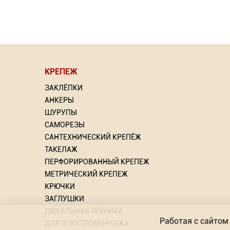
КРЕПЕЖ
⇦
ЗАКЛЁПКИ
АНКЕРЫ
ШУРУПЫ
САМОРЕЗЫ
САНТЕХНИЧЕСКИЙ КРЕПЁЖ
рлом
Насадка для МФИ ЗУБР
Грунт
ТАКЕЛАЖ
DIAMOND керамика, мрамор,
ПЕРФОРИРОВАННЫЙ КРЕПЕЖ
стекло
МЕТРИЧЕСКИЙ КРЕПЕЖ
ий: 2
То
КРЮЧКИ
Торговых предложений: 2
ЗАГЛУШКИ
от 603.57
ДЮБЕЛЬНАЯ ТЕХНИКА
Р
Работая с сайтом 
ДЛЯ ЭЛЕКТРОМОНТАЖА