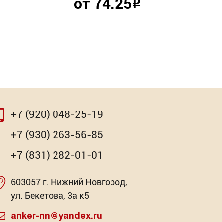
от 74.25
Р
+7 (920) 048-25-19
⇨
⇨
+7 (930) 263-56-85
+7 (831) 282-01-01
603057 г. Нижний Новгород,
я SL /
очная
Насадка для МФИ ЗУБР BIM
Отвёртка изолированная PH
Клей-ге
Отве
ул. Бекетова, 3а к5
/EKTO/
Pr
: 2
Торговых предложений: 3
Торг
anker-nn@yandex.ru
: 2
Торговых предложений: 2
Торг