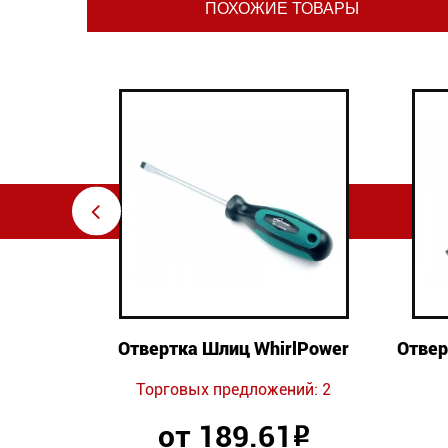
ПОХОЖИЕ ТОВАРЫ
⇦
Power
Отвертка Шлиц WhirlPower
Отвер
ий: 3
Торговых предложений: 2
от 189.61
Р
Р