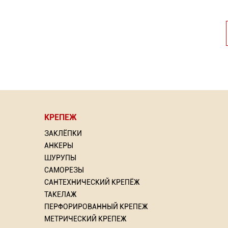
КРЕПЕЖ
⇦
⇦
ЗАКЛЁПКИ
АНКЕРЫ
ШУРУПЫ
САМОРЕЗЫ
САНТЕХНИЧЕСКИЙ КРЕПЁЖ
Power
рлом
Отвертка Шлиц WhirlPower
Насадка для МФИ ЗУБР
Грунт
Отвер
ТАКЕЛАЖ
DIAMOND керамика, мрамор,
ПЕРФОРИРОВАННЫЙ КРЕПЕЖ
стекло
ий: 3
Торговых предложений: 2
МЕТРИЧЕСКИЙ КРЕПЕЖ
ий: 2
То