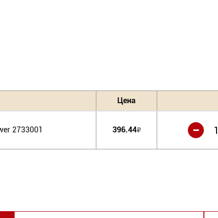
Цена
-
wer 2733001
396.44
Р