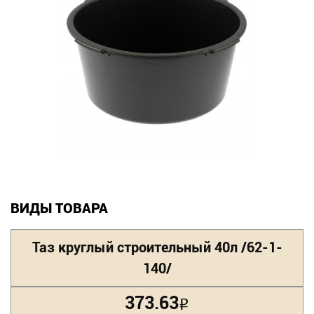
Новинки
Документация
Оформление заказа
Оплата и доставка
Контакты
+7
ВИДЫ ТОВАРА
(831)
Таз круглый строительный 40л /62-1-
282-
140/
01-
01
373.63
Р