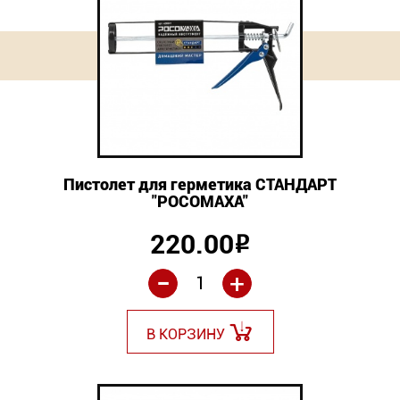
Новинки
Документация
Оформление заказа
Оплата и доставка
Пистолет для герметика СТАНДАРТ
"РОСОМАХА"
Контакты
220.00
Р
+7
-
+
(831)
282-
В КОРЗИНУ
01-
01