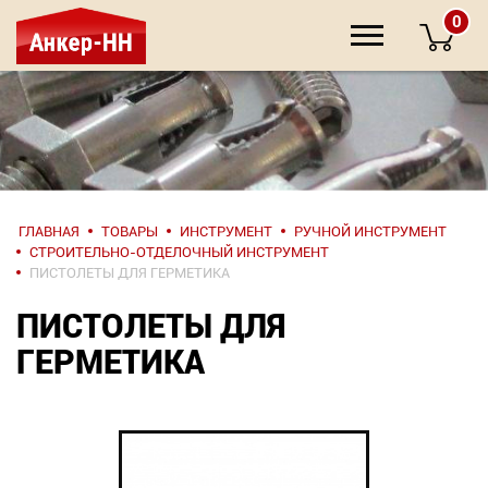
0
НАПИШИТЕ
ГЛАВНАЯ
ТОВАРЫ
ИНСТРУМЕНТ
РУЧНОЙ ИНСТРУМЕНТ
НАМ
СТРОИТЕЛЬНО-ОТДЕЛОЧНЫЙ ИНСТРУМЕНТ
ПИСТОЛЕТЫ ДЛЯ ГЕРМЕТИКА
О компании
ПИСТОЛЕТЫ ДЛЯ
ГЕРМЕТИКА
Крепеж
Инструмент