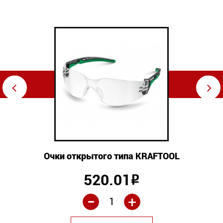
⇦
⇨
Очки открытого типа KRAFTOOL
520.01
Р
-
+