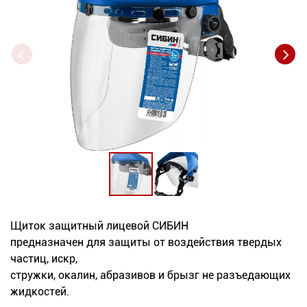
Новинки
Документация
Оформление заказа
Оплата и доставка
Контакты
+7
(831)
Щиток защитный лицевой СИБИН
предназначен для защиты от воздействия твердых
282-
частиц, искр,
01-
стружки, окалин, абразивов и брызг не разъедающих
01
жидкостей.