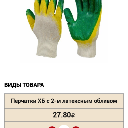
Новинки
Документация
Оформление заказа
Оплата и доставка
Контакты
+7
ВИДЫ ТОВАРА
(831)
Перчатки ХБ с 2-м латексным обливом
282-
01-
27.80
Р
01