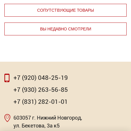
СОПУТСТВУЮЩИЕ ТОВАРЫ
ВЫ НЕДАВНО СМОТРЕЛИ
⇦
⇨
+7 (920) 048-25-19
⇦
⇨
+7 (930) 263-56-85
Респиратор с клапаном 3М 8122
+7 (831) 282-01-01
105.46
Р
603057 г. Нижний Новгород,
Насадка для МФИ ЗУБР DIAMOND керамика,
-
мрамор, стекло
+
ул. Бекетова, 3а к5