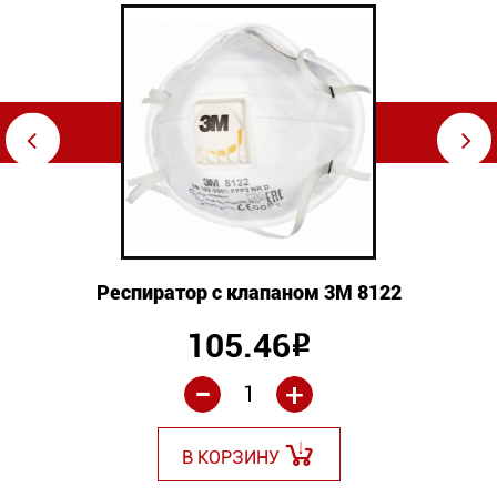
⇦
⇨
Респиратор с клапаном 3М 8122
105.46
Р
-
+
В КОРЗИНУ