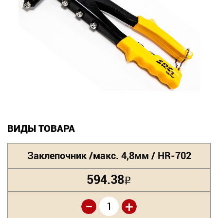
Новинки
Документация
Оформление заказа
Оплата и доставка
Контакты
ВИДЫ ТОВАРА
+7
Заклепочник /макс. 4,8мм / HR-702
(831)
282-
594.38
Р
01-
-
+
01