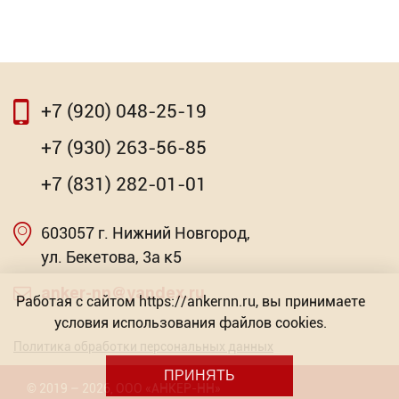
⇦
⇨
+7 (920) 048-25-19
⇦
⇨
+7 (930) 263-56-85
Нить крученая разметочная
+7 (831) 282-01-01
Торговых предложений: 2
603057 г. Нижний Новгород,
Насадка для МФИ ЗУБР DIAMOND керамика,
от 153.41
мрамор, стекло
ул. Бекетова, 3а к5
Р
Торговых предложений: 2
anker-nn@yandex.ru
Работая с сайтом https://ankernn.ru, вы принимаете
условия использования файлов cookies.
от 603.57
Р
Политика обработки персональных данных
ПРИНЯТЬ
©
2019
– 2026
,
ООО «АНКЕР-НН»