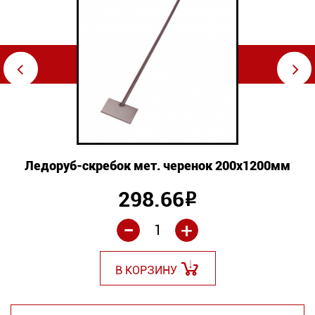
⇦
⇨
Ледоруб-скребок мет. черенок 200х1200мм
298.66
Р
-
+
В КОРЗИНУ