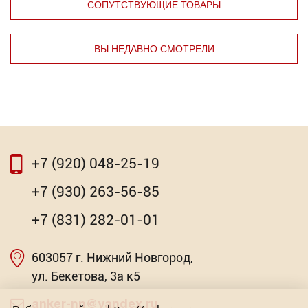
СОПУТСТВУЮЩИЕ ТОВАРЫ
ВЫ НЕДАВНО СМОТРЕЛИ
⇦
⇨
+7 (920) 048-25-19
⇦
⇨
+7 (930) 263-56-85
Ледоруб-скребок мет. черенок 200х1200мм
+7 (831) 282-01-01
298.66
Р
603057 г. Нижний Новгород,
Насадка для МФИ ЗУБР DIAMOND керамика,
-
мрамор, стекло
+
ул. Бекетова, 3а к5
Торговых предложений: 2
anker-nn@yandex.ru