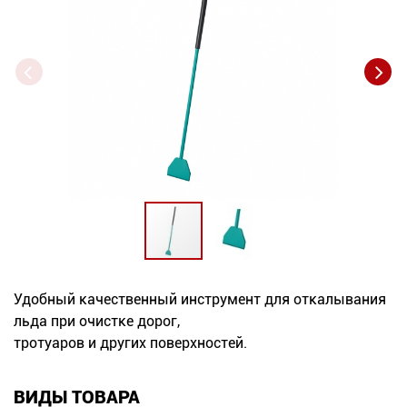
Новинки
Документация
Оформление заказа
Оплата и доставка
Контакты
+7
(831)
Удобный качественный инструмент для откалывания
льда при очистке дорог,
282-
тротуаров и других поверхностей.
01-
01
ВИДЫ ТОВАРА