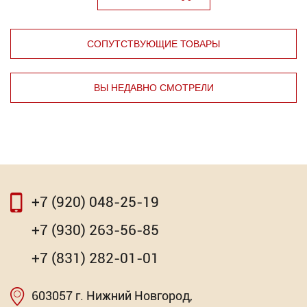
СОПУТСТВУЮЩИЕ ТОВАРЫ
ВЫ НЕДАВНО СМОТРЕЛИ
⇦
⇨
+7 (920) 048-25-19
⇦
⇨
+7 (930) 263-56-85
ЭКСПЕРТ "РОСОМАХА"
+7 (831) 282-01-01
1 220.18
Р
603057 г. Нижний Новгород,
Насадка для МФИ ЗУБР DIAMOND керамика,