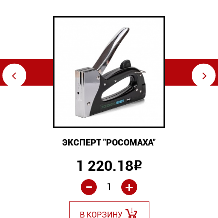
⇦
⇨
ЭКСПЕРТ "РОСОМАХА"
1 220.18
Р
-
+
В КОРЗИНУ