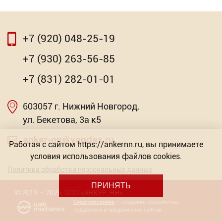
+7 (920) 048-25-19
⇦
⇨
+7 (930) 263-56-85
Тачка строительная одноколесная 200кг, 90л
+7 (831) 282-01-01
4 098.60
Р
603057 г. Нижний Новгород,
Насадка для МФИ ЗУБР DIAMOND керамика,
-
мрамор, стекло
+
ул. Бекетова, 3а к5
Торговых предложений: 2
anker-nn@yandex.ru
Работая с сайтом https://ankernn.ru, вы принимаете
В КОРЗИНУ
условия использования файлов cookies.
от 603.57
Р
Политика обработки персональных данных
ПРИНЯТЬ
©
2019
– 2026
,
ООО «АНКЕР-НН»
Смартмеханика
– создание, разработка,
поддержка и продвижение сайтов