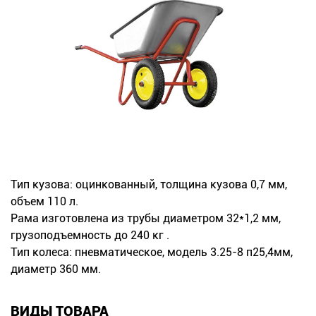
Новинки
Документация
Оформление заказа
Оплата и доставка
Контакты
Тип кузова: оцинкованный, толщина кузова 0,7 мм,
объем 110 л.
+7
Рама изготовлена из трубы диаметром 32*1,2 мм,
(831)
грузоподъемность до 240 кг .
282-
Тип колеса: пневматическое, модель 3.25-8 п25,4мм,
диаметр 360 мм.
01-
01
ВИДЫ ТОВАРА