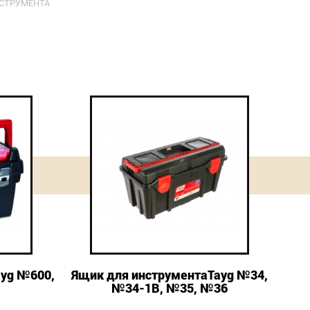
СТРУМЕНТА
ayg №600,
Ящик для инструментаTayg №34,
№34-1В, №35, №36