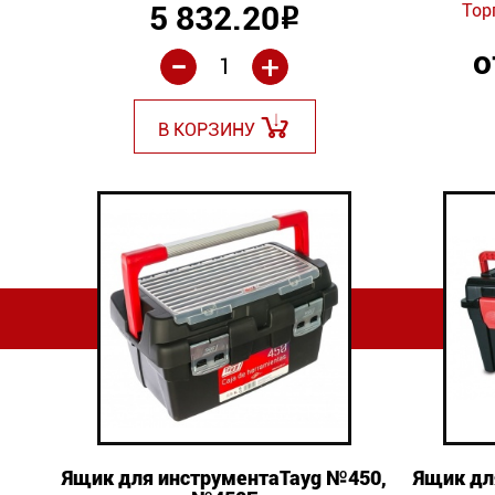
5 832.20
Тор
Р
-
о
+
В КОРЗИНУ
Ящик для инструментаTayg №450,
Ящик дл