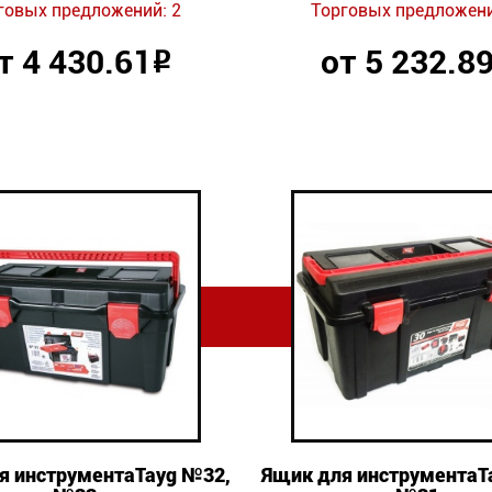
говых предложений: 2
Торговых предложени
т 4 430.61
от 5 232.8
Р
я инструментаTayg №32,
Ящик для инструментаT