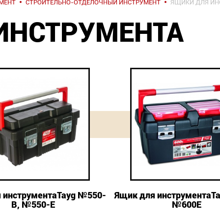
МЕНТ
СТРОИТЕЛЬНО-ОТДЕЛОЧНЫЙ ИНСТРУМЕНТ
ЯЩИКИ ДЛЯ ИН
ИНСТРУМЕНТА
 инструментаTayg №550-
Ящик для инструментаT
B, №550-E
№600Е