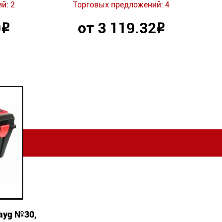
й: 2
Торговых предложений: 4
9
от 3 119.32
Р
Р
ayg №30,