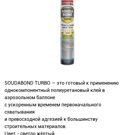
Новинки
Документация
Оформление заказа
Оплата и доставка
Контакты
SOUDABOND TURBO — это готовый к применению
+7
однокомпонентный полиуретановый клей в
(831)
аэрозольном баллоне
с ускоренным временем первоначального
282-
схватывания
01-
и превосходной адгезией к большинству
строительных материалов.
01
Цвет - светло жёлтый.