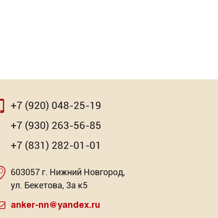
+7 (920) 048-25-19
⇨
+7 (930) 263-56-85
+7 (831) 282-01-01
603057 г. Нижний Новгород,
очная
Насадка для МФИ ЗУБР BIM
Клей-ге
ул. Бекетова, 3а к5
Pr
: 2
Торговых предложений: 3
anker-nn@yandex.ru
Торг