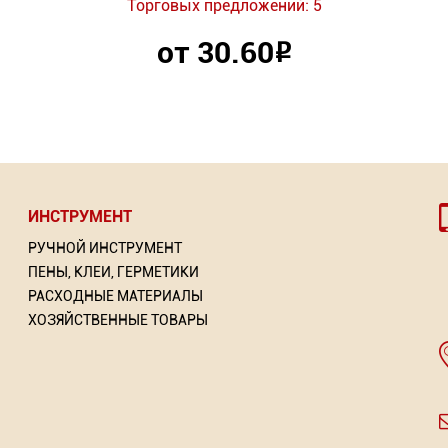
Торговых предложений: 5
от 30.60
Р
ИНСТРУМЕНТ
РУЧНОЙ ИНСТРУМЕНТ
ПЕНЫ, КЛЕИ, ГЕРМЕТИКИ
РАСХОДНЫЕ МАТЕРИАЛЫ
ХОЗЯЙСТВЕННЫЕ ТОВАРЫ
-эмаль 3 в 1 по ржавчине
Скобы для степлера
Нить крученая размет
"POLLER A.R.T"
Торговых предложений: 5
Торговых предложений
рговых предложений: 7