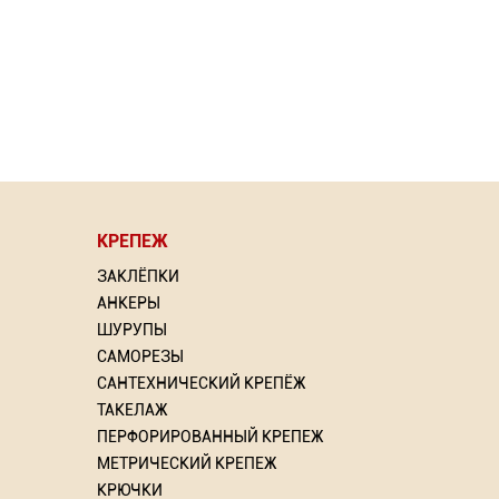
КРЕПЕЖ
⇦
ЗАКЛЁПКИ
АНКЕРЫ
ШУРУПЫ
САМОРЕЗЫ
САНТЕХНИЧЕСКИЙ КРЕПЁЖ
рлом
Насадка для МФИ ЗУБР
Грунт
ТАКЕЛАЖ
DIAMOND керамика, мрамор,
ПЕРФОРИРОВАННЫЙ КРЕПЕЖ
стекло
МЕТРИЧЕСКИЙ КРЕПЕЖ
ий: 2
То
КРЮЧКИ