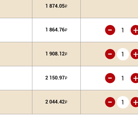
1 874.05
Р
-
1 864.76
Р
-
1 908.12
Р
-
2 150.97
Р
-
2 044.42
Р