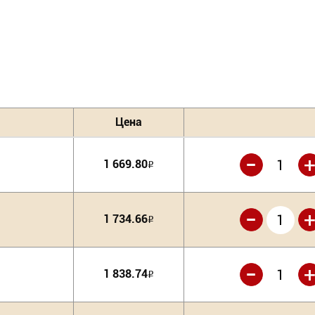
Цена
-
1 669.80
Р
-
1 734.66
Р
-
1 838.74
Р