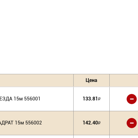
Цена
-
ВЕЗДА 15м 556001
133.81
Р
-
АДРАТ 15м 556002
142.40
Р