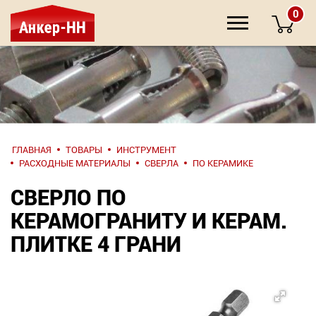
0
НАПИШИТЕ
ГЛАВНАЯ
ТОВАРЫ
ИНСТРУМЕНТ
НАМ
РАСХОДНЫЕ МАТЕРИАЛЫ
СВЕРЛА
ПО КЕРАМИКЕ
СВЕРЛО ПО
О компании
КЕРАМОГРАНИТУ И КЕРАМ.
Крепеж
ПЛИТКЕ 4 ГРАНИ
Инструмент