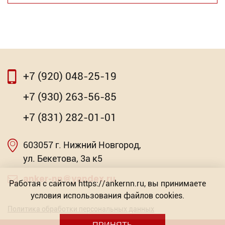
+7 (920) 048-25-19
⇦
⇨
+7 (930) 263-56-85
Сверло по керамограниту и керам. плитке 2
+7 (831) 282-01-01
грани
603057 г. Нижний Новгород,
Торговых предложений: 9
Насадка для МФИ ЗУБР DIAMOND керамика,
мрамор, стекло
ул. Бекетова, 3а к5
от 89.92
Р
Торговых предложений: 2
anker-nn@yandex.ru
Работая с сайтом https://ankernn.ru, вы принимаете
условия использования файлов cookies.
от 603.57
Р
Политика обработки персональных данных