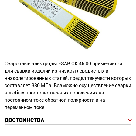
Новинки
Документация
Оформление заказа
Оплата и доставка
Сварочные электроды ESAB ОК 46.00 применяются
Контакты
для сварки изделий из низкоуглеродистых и
низколегированных сталей, предел текучести которых
составляет 380 МПа. Возможно осуществление сварки
+7
в любых пространственных положениях на
(831)
постоянном токе обратной полярности и на
переменном токе.
282-
01-
ДОСТОИНСТВА
01