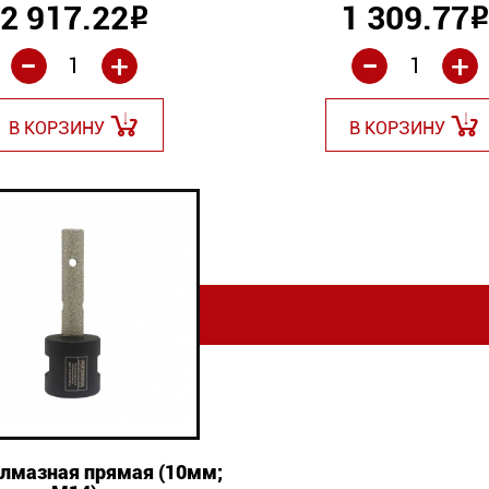
2 917.22
1 309.77
Р
-
-
+
+
В КОРЗИНУ
В КОРЗИНУ
лмазная прямая (10мм;