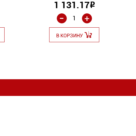
1 131.17
Р
Р
-
+
В КОРЗИНУ