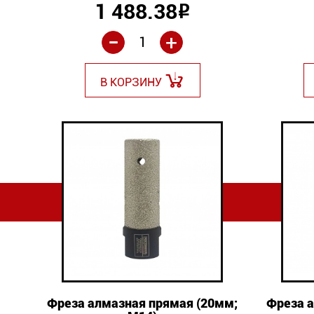
1 488.38
Р
-
+
В КОРЗИНУ
Фреза алмазная прямая (20мм;
Фреза а