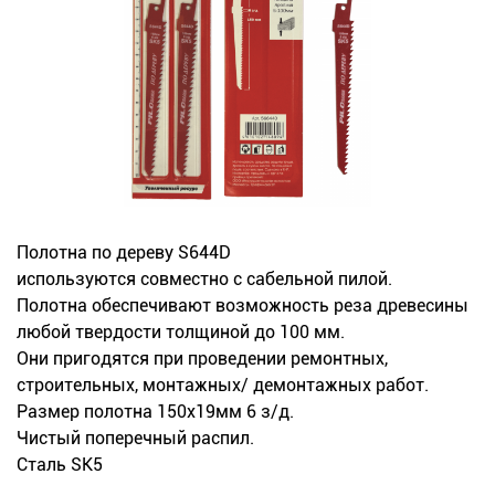
Новинки
Документация
Оформление заказа
Оплата и доставка
Полотна по дереву S644D
Контакты
используются совместно с сабельной пилой.
Полотна обеспечивают возможность реза древесины
+7
любой твердости толщиной до 100 мм.
(831)
Они пригодятся при проведении ремонтных,
строительных, монтажных/ демонтажных работ.
282-
Размер полотна 150х19мм 6 з/д.
01-
Чистый поперечный распил.
Сталь SK5
01