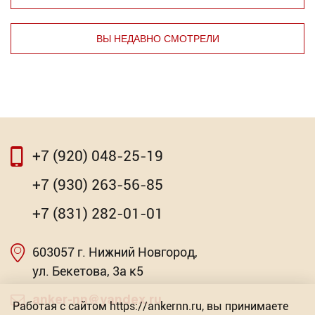
ВЫ НЕДАВНО СМОТРЕЛИ
⇦
⇨
+7 (920) 048-25-19
⇦
⇨
+7 (930) 263-56-85
Полотно по газобетону
+7 (831) 282-01-01
Торговых предложений: 2
603057 г. Нижний Новгород,
Насадка для МФИ ЗУБР DIAMOND керамика,
от 1 143.09
мрамор, стекло
ул. Бекетова, 3а к5
Р
Торговых предложений: 2
anker-nn@yandex.ru
Работая с сайтом https://ankernn.ru, вы принимаете