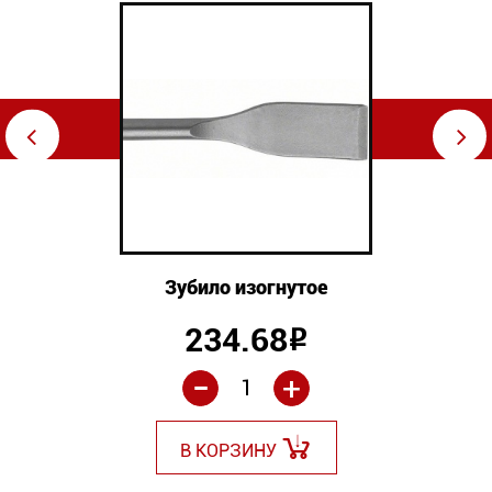
⇦
⇨
Зубило изогнутое
234.68
Р
-
+
В КОРЗИНУ