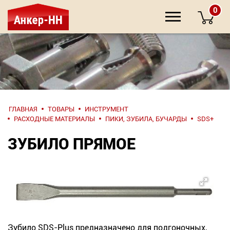
0
НАПИШИТЕ
ГЛАВНАЯ
ТОВАРЫ
ИНСТРУМЕНТ
НАМ
РАСХОДНЫЕ МАТЕРИАЛЫ
ПИКИ, ЗУБИЛА, БУЧАРДЫ
SDS+
ЗУБИЛО ПРЯМОЕ
О компании
Крепеж
Инструмент
Зубило SDS-Plus предназначено для подгоночных,