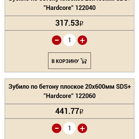
"Hardcore" 122040
317.53
Р
-
+
В КОРЗИНУ
Зубило по бетону плоское 20х600мм SDS+
"Hardcore" 122060
441.77
Р
-
+