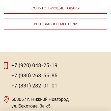
СОПУТСТВУЮЩИЕ ТОВАРЫ
ВЫ НЕДАВНО СМОТРЕЛИ
⇦
⇨
+7 (920) 048-25-19
⇦
⇨
+7 (930) 263-56-85
Зубило изогнутое
+7 (831) 282-01-01
234.68
Р
603057 г. Нижний Новгород,
Насадка для МФИ ЗУБР DIAMOND керамика,
-
мрамор, стекло
+
ул. Бекетова, 3а к5