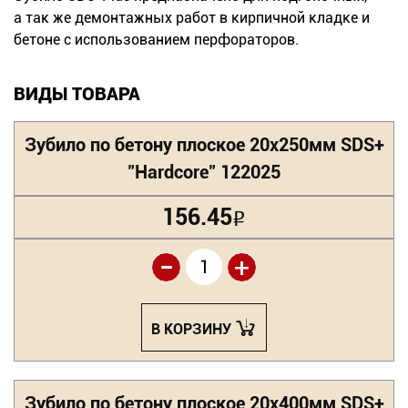
Новинки
а так же демонтажных работ в кирпичной кладке и
бетоне с использованием перфораторов.
Документация
ВИДЫ ТОВАРА
Оформление заказа
Зубило по бетону плоское 20х250мм SDS+
Оплата и доставка
"Hardcore" 122025
Контакты
156.45
Р
-
+
+7
(831)
282-
В КОРЗИНУ
01-
01
Зубило по бетону плоское 20х400мм SDS+