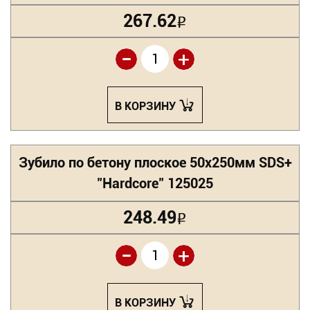
267.62
Р
-
+
В КОРЗИНУ
Зубило по бетону плоское 50х250мм SDS+
"Hardcore" 125025
248.49
Р
-
+
В КОРЗИНУ