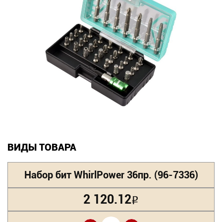
Новинки
Документация
Оформление заказа
Оплата и доставка
Контакты
+7
ВИДЫ ТОВАРА
(831)
Набор бит WhirlPower 36пр. (96-7336)
282-
01-
2 120.12
Р
01