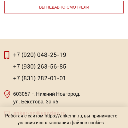
ВЫ НЕДАВНО СМОТРЕЛИ
+7 (920) 048-25-19
⇦
⇨
+7 (930) 263-56-85
Упор дверной магнитный
+7 (831) 282-01-01
Торговых предложений: 3
603057 г. Нижний Новгород,
Насадка для МФИ ЗУБР DIAMOND керамика,
от 350.73
мрамор, стекло
ул. Бекетова, 3а к5
Р
Торговых предложений: 2
anker-nn@yandex.ru
Работая с сайтом https://ankernn.ru, вы принимаете
условия использования файлов cookies.
от 603.57
Р