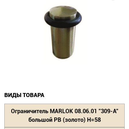
Новинки
Документация
Оформление заказа
Оплата и доставка
Контакты
+7
(831)
ВИДЫ ТОВАРА
282-
Ограничитель MARLOK 08.06.01 "309-A"
01-
большой PB (золото) Н=58
01