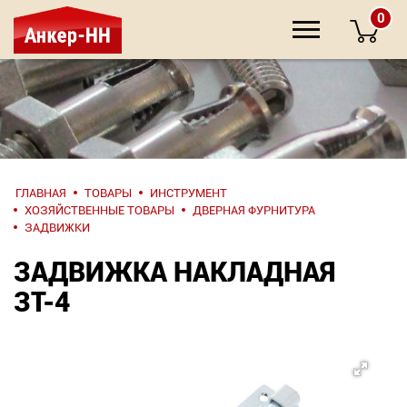
0
НАПИШИТЕ
ГЛАВНАЯ
ТОВАРЫ
ИНСТРУМЕНТ
НАМ
ХОЗЯЙСТВЕННЫЕ ТОВАРЫ
ДВЕРНАЯ ФУРНИТУРА
ЗАДВИЖКИ
О компании
ЗАДВИЖКА НАКЛАДНАЯ
ЗТ-4
Крепеж
Инструмент