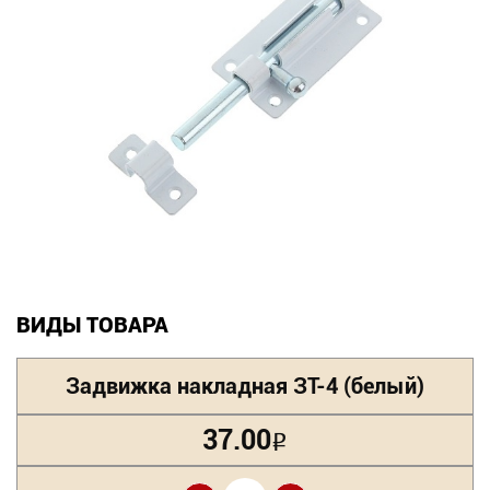
Новинки
Документация
Оформление заказа
Оплата и доставка
Контакты
+7
ВИДЫ ТОВАРА
(831)
Задвижка накладная ЗТ-4 (белый)
282-
01-
37.00
Р
01