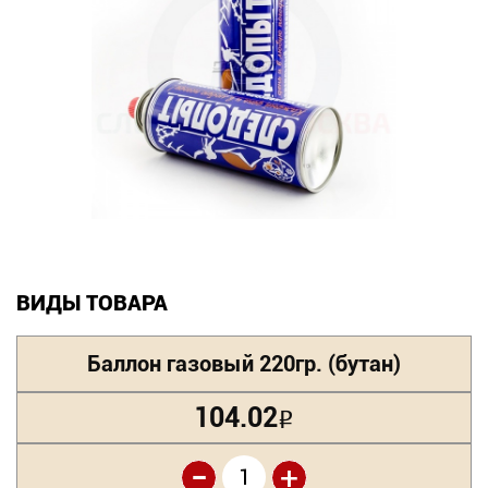
Новинки
Документация
Оформление заказа
Оплата и доставка
Контакты
ВИДЫ ТОВАРА
+7
(831)
Баллон газовый 220гр. (бутан)
282-
104.02
Р
01-
-
01
+