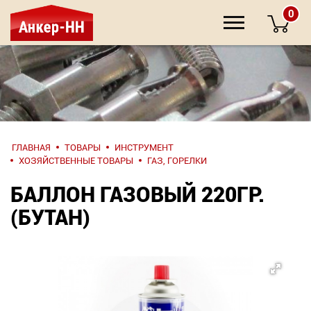
0
НАПИШИТЕ
ГЛАВНАЯ
ТОВАРЫ
ИНСТРУМЕНТ
НАМ
ХОЗЯЙСТВЕННЫЕ ТОВАРЫ
ГАЗ, ГОРЕЛКИ
БАЛЛОН ГАЗОВЫЙ 220ГР.
О компании
(БУТАН)
Крепеж
Инструмент