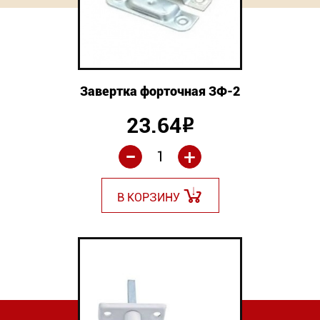
Завертка форточная ЗФ-2
23.64
Р
-
+
В КОРЗИНУ