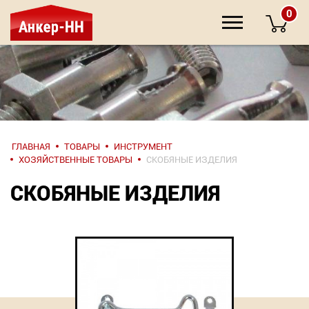
0
НАПИШИТЕ
ГЛАВНАЯ
ТОВАРЫ
ИНСТРУМЕНТ
НАМ
ХОЗЯЙСТВЕННЫЕ ТОВАРЫ
СКОБЯНЫЕ ИЗДЕЛИЯ
СКОБЯНЫЕ ИЗДЕЛИЯ
О компании
Крепеж
Инструмент