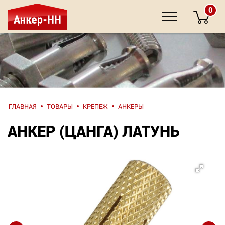
0
НАПИШИТЕ
ГЛАВНАЯ
ТОВАРЫ
КРЕПЕЖ
АНКЕРЫ
НАМ
АНКЕР (ЦАНГА) ЛАТУНЬ
О компании
Крепеж
Инструмент