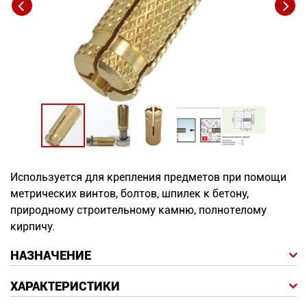
Новинки
Документация
Оформление заказа
Оплата и доставка
Контакты
Используется для крепления предметов при помощи
метрических винтов, болтов, шпилек к бетону,
+7
природному строительному камню, полнотелому
(831)
кирпичу.
282-
НАЗНАЧЕНИЕ
01-
ХАРАКТЕРИСТИКИ
01