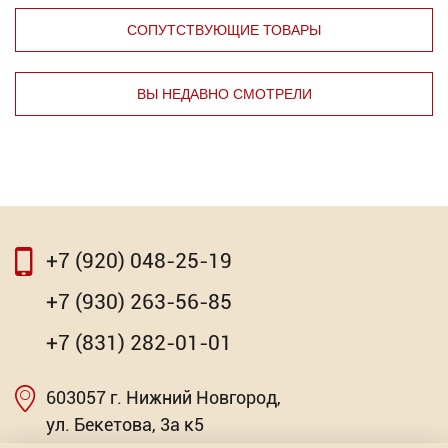
СОПУТСТВУЮЩИЕ ТОВАРЫ
ВЫ НЕДАВНО СМОТРЕЛИ
⇦
⇨
+7 (920) 048-25-19
⇦
⇨
+7 (930) 263-56-85
SDS-plus "Hawera"
+7 (831) 282-01-01
Торговых предложений: 34
603057 г. Нижний Новгород,
Насадка для МФИ ЗУБР DIAMOND керамика,
от 308.66
мрамор, стекло
ул. Бекетова, 3а к5
Р