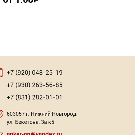
Р
+7 (920) 048-25-19
⇨
+7 (930) 263-56-85
+7 (831) 282-01-01
603057 г. Нижний Новгород,
очная
моугольный крючок
Насадка для МФИ ЗУБР BIM
Клей-ге
ул. Бекетова, 3а к5
Pr
: 2
говых предложений: 11
Торговых предложений: 3
anker-nn@yandex.ru