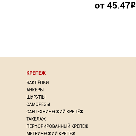
от 45.47
Р
КРЕПЕЖ
⇦
ЗАКЛЁПКИ
АНКЕРЫ
ШУРУПЫ
САМОРЕЗЫ
САНТЕХНИЧЕСКИЙ КРЕПЁЖ
рлом
Насадка для МФИ ЗУБР
Крючок прямоугольны
Грунт
ТАКЕЛАЖ
DIAMOND керамика, мрамор,
KEW WH (Германи
ПЕРФОРИРОВАННЫЙ КРЕПЕЖ
стекло
МЕТРИЧЕСКИЙ КРЕПЕЖ