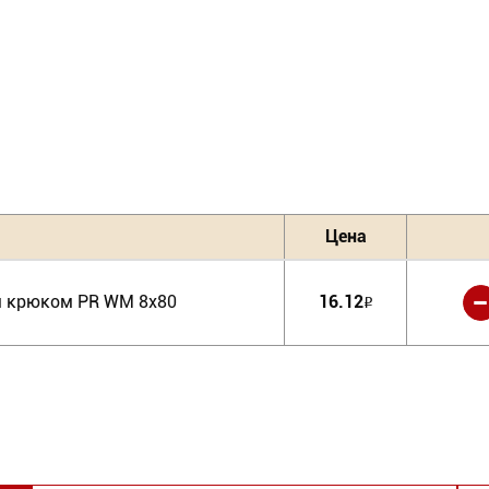
Цена
 крюком PR WM 8х80
16.12
Р