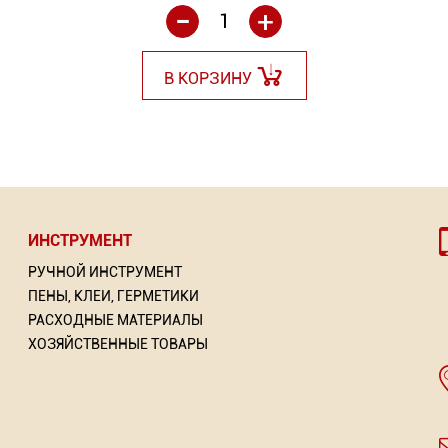
-
+
В КОРЗИНУ
ИНСТРУМЕНТ
РУЧНОЙ ИНСТРУМЕНТ
ПЕНЫ, КЛЕИ, ГЕРМЕТИКИ
РАСХОДНЫЕ МАТЕРИАЛЫ
ХОЗЯЙСТВЕННЫЕ ТОВАРЫ
й БОРТ
-эмаль 3 в 1 по ржавчине
Крючок прямоугольный KEW
Нить крученая размет
Пря
я)
"POLLER A.R.T"
WH (Германия)
Торговых предложений
Тор