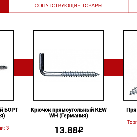
СОПУТСТВУЮЩИЕ ТОВАРЫ
й БОРТ
Крючок прямоугольный KEW
Пря
я)
WH (Германия)
Тор
13.88
й: 3
Р