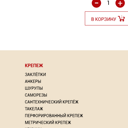
-
+
В КОРЗИНУ
КРЕПЕЖ
⇦
ЗАКЛЁПКИ
АНКЕРЫ
ШУРУПЫ
САМОРЕЗЫ
САНТЕХНИЧЕСКИЙ КРЕПЁЖ
рлом
Насадка для МФИ ЗУБР
Рамный дюбель 
Грунт
ТАКЕЛАЖ
DIAMOND керамика, мрамор,
прямоугольным крюч
ПЕРФОРИРОВАННЫЙ КРЕПЕЖ
стекло
Wkret-met (Польш
МЕТРИЧЕСКИЙ КРЕПЕЖ
ий: 2
То