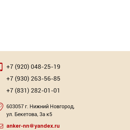
+7 (920) 048-25-19
⇨
+7 (930) 263-56-85
+7 (831) 282-01-01
603057 г. Нижний Новгород,
очная
моугольный крючок
Насадка для МФИ ЗУБР BIM
Клей-ге
ул. Бекетова, 3а к5
Pr
: 2
говых предложений: 11
Торговых предложений: 3
anker-nn@yandex.ru
Торг