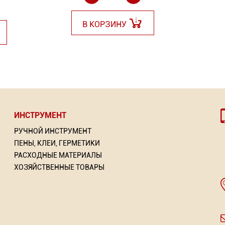
В КОРЗИНУ
ИНСТРУМЕНТ
РУЧНОЙ ИНСТРУМЕНТ
ПЕНЫ, КЛЕИ, ГЕРМЕТИКИ
РАСХОДНЫЕ МАТЕРИАЛЫ
ХОЗЯЙСТВЕННЫЕ ТОВАРЫ
с
-эмаль 3 в 1 по ржавчине
Крючок прямоугольный KEW
Нить крученая размет
Пря
ком PR
"POLLER A.R.T"
WH (Германия)
а)
Торговых предложений
Тор
рговых предложений: 7