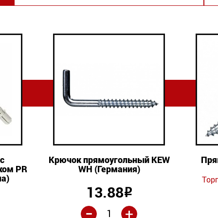
с
Крючок прямоугольный KEW
Пря
ком PR
WH (Германия)
а)
Тор
13.88
Р
-
+