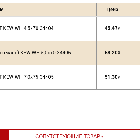
ие
Цена
 KEW WH 4,5х70 34404
45.47
Р
 эмаль) KEW WH 5,0х70 34406
68.20
Р
 KEW WH 7,0х75 34405
51.30
Р
СОПУТСТВУЮЩИЕ ТОВАРЫ