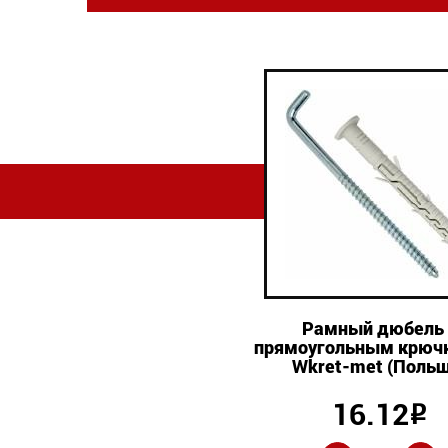
Рамный дюбель 
прямоугольным крюч
Wkret-met (Польш
16.12
Р