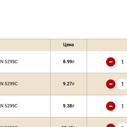
Цена
-
IN 5299C
8.99
Р
-
IN 5299C
9.27
Р
-
IN 5299C
9.38
Р