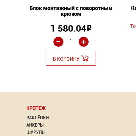
Блок монтажный с поворотным
К
крюком
ий: 6
1 580.04
То
Р
-
+
В КОРЗИНУ
КРЕПЕЖ
⇦
⇦
ЗАКЛЁПКИ
АНКЕРЫ
ШУРУПЫ