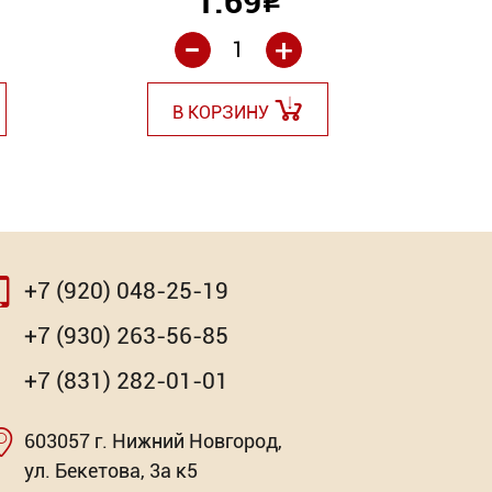
1.69
Р
-
+
В КОРЗИНУ
+7 (920) 048-25-19
⇨
⇨
+7 (930) 263-56-85
+7 (831) 282-01-01
603057 г. Нижний Новгород,
очная
Насадка для МФИ ЗУБР BIM
RAL 5010
Клей-ге
ул. Бекетова, 3а к5
Pr