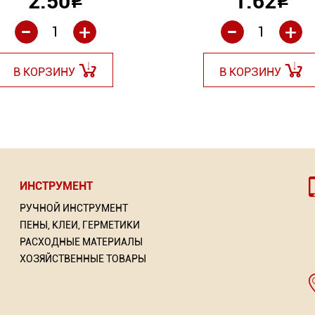
2.50
1.62
Р
Р
-
-
+
+
В КОРЗИНУ
В КОРЗИНУ
ИНСТРУМЕНТ
РУЧНОЙ ИНСТРУМЕНТ
ПЕНЫ, КЛЕИ, ГЕРМЕТИКИ
РАСХОДНЫЕ МАТЕРИАЛЫ
ХОЗЯЙСТВЕННЫЕ ТОВАРЫ
-эмаль 3 в 1 по ржавчине
RAL 7035
Нить крученая размет
RAL 8025
"POLLER A.R.T"