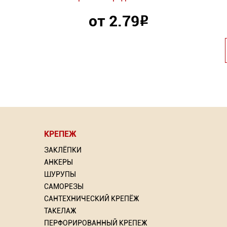
от 2.79
Р
КРЕПЕЖ
⇦
⇦
ЗАКЛЁПКИ
АНКЕРЫ
ШУРУПЫ
САМОРЕЗЫ
САНТЕХНИЧЕСКИЙ КРЕПЁЖ
рлом
Насадка для МФИ ЗУБР
RAL 9005
Грунт
ТАКЕЛАЖ
DIAMOND керамика, мрамор,
ПЕРФОРИРОВАННЫЙ КРЕПЕЖ